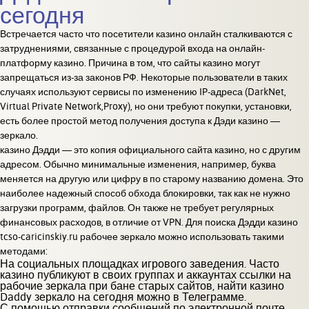
сегодня
Встречается часто что посетители казино онлайн сталкиваются с
затруднениями, связанные с процедурой входа на онлайн-
платформу казино. Причина в том, что сайты казино могут
запрещаться из-за законов РФ. Некоторые пользователи в таких
случаях используют сервисы по изменению IP-адреса (DarkNet,
Virtual Private Network,Proxy), но они требуют покупки, установки,
есть более простой метод получения доступа к Дэди казино —
зеркало.
казино Дэдди — это копия официального сайта казино, но с другим
адресом. Обычно минимальные изменения, например, буква
меняется на другую или цифру в по старому названию домена. Это
наиболее надежный способ обхода блокировки, так как не нужно
загрузки программ, файлов. Он также не требует регулярных
финансовых расходов, в отличие от VPN. Для поиска Дэдди казино
tcso-caricinskiy.ru рабочее зеркало можно использовать такими
методами:
На социальных площадках игрового заведения. Часто
казино публикуют в своих группах и аккаунтах ссылки на
рабочие зеркала при бане старых сайтов, найти казино
Daddy зеркало на сегодня можно в Телеграмме.
С помощью отправки сообщений по электронной почте.