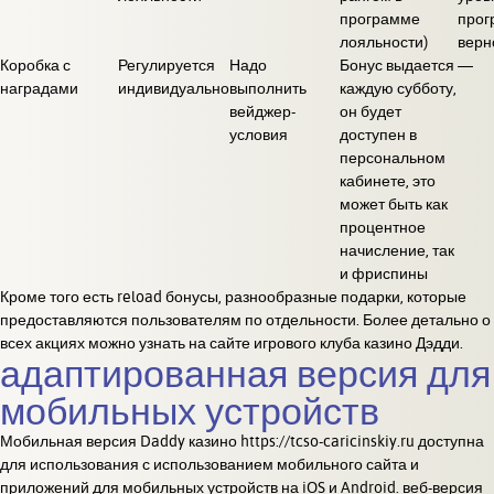
программе
прог
лояльности)
верн
Коробка с
Регулируется
Надо
Бонус выдается
—
наградами
индивидуально
выполнить
каждую субботу,
вейджер-
он будет
условия
доступен в
персональном
кабинете, это
может быть как
процентное
начисление, так
и фриспины
Кроме того есть reload бонусы, разнообразные подарки, которые
предоставляются пользователям по отдельности. Более детально о
всех акциях можно узнать на сайте игрового клуба казино Дэдди.
адаптированная версия для
мобильных устройств
Мобильная версия Daddy казино https://tcso-caricinskiy.ru доступна
для использования с использованием мобильного сайта и
приложений для мобильных устройств на iOS и Android. веб-версия