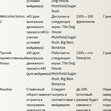
условий
Dog House
вейджера)
Multihold,Sugar
Rush
Welcome bonus
x45 (для
Доступен в
150% + 100
7 дн
2
выигрыша
следующих
фриспинов
денежного
играх: The Dog
приза) и x40 (с
House
учетом
Multihold,Sugar
условий
Rush, Big Bass
вейджера)
Bonanza
Третий
x45 (для
Работает в
150% + сто
7 дн
приветственный
выигрыша
следующих
freespins
бонус
денежного
играх: The Dog
приза) и x40
House
(для вейджера)
Multihold,Sugar
Rush, Big Bass
Bonanza
Кешбэк
Ставочный
Следует
До 10%
Пер
оборот зависит
сыграть в
(итоговый
заве
от ранга в
соответствии с
размер будет
обор
программе
вейджером
связано с
подч
лояльности
рангом в
уров