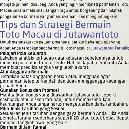
menjadi pilihan ideal bagi Anda yang ingin menikmati permainan Toto
Macau secara maksimal. Jangan ragu untuk bergabung dan nikmati
pengalaman bermain yang aman, nyaman, dan menguntungkan!
Tips dan Strategi Bermain
Toto Macau di Jutawantoto
Untuk meningkatkan peluang menang, berikut beberapa tips yang
dapat Anda terapkan saat bermain Toto Macau di
Jutawantoto Terbaik
:
Pelajari Pola Keluaran
Lakukan analisis terhadap data keluaran sebelumnya untuk
mencari pola atau tren tertentu. Hal ini dapat membantu Anda
membuat prediksi angka yang lebih akurat.
Atur Anggaran Bermain
Tetapkan batas anggaran harian atau mingguan agar
permainan tetap terkendali dan tidak mengganggu keuangan
pribadi Anda.
Gunakan Bonus dan Promosi
Manfaatkan bonus yang ditawarkan Jutawantoto, seperti
cashback atau diskon taruhan, untuk memaksimalkan
keuntungan Anda tanpa harus mengeluarkan dana tambahan.
Pilih Jenis Taruhan yang Sesuai
Sesuaikan jenis taruhan dengan gaya bermain Anda. Jika Anda
pemula, taruhan sederhana seperti 2D atau colok bebas dapat
menjadi langkah awal yang baik.
Bermain di Jam Ramai