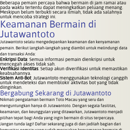
Beberapa pemain percaya bahwa bermain di jam ramai atau
pada waktu tertentu dapat meningkatkan peluang menang.
Meskipun belum terbukti secara ilmiah, tidak ada salahnya
untuk mencoba strategi ini.
Keamanan Bermain di
Jutawantoto
Jutawantoto selalu mengedepankan keamanan dan kenyamanan
pemain. Berikut langkah-langkah yang diambil untuk melindungi data
dan transaksi Anda:
Enkripsi Data
: Semua informasi pemain dienkripsi untuk
mencegah akses tidak sah.
Verifikasi Identitas
: Setiap akun diverifikasi untuk memastikan
keabsahannya.
Sistem Anti-Bot
: Jutawantoto menggunakan teknologi canggih
untuk mendeteksi dan memblokir aktivitas bot yang tidak
diinginkan.
Bergabung Sekarang di Jutawantoto
Nikmati pengalaman bermain Toto Macau yang seru dan
menguntungkan hanya di Jutawantoto. Dengan segala fasilitas,
keamanan, dan keunggulan yang ditawarkan, Jutawantoto menjadi
pilihan tepat bagi Anda yang ingin bermain di situs terpercaya.
Jangan tunda lagi! Daftar sekarang juga di dan jadilah bagian dari