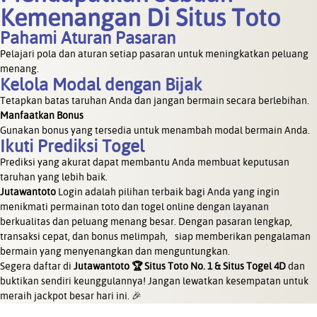
Kemenangan Di Situs Toto
Pahami Aturan Pasaran
Pelajari pola dan aturan setiap pasaran untuk meningkatkan peluang
menang.
Kelola Modal dengan Bijak
Tetapkan batas taruhan Anda dan jangan bermain secara berlebihan.
Manfaatkan Bonus
Gunakan bonus yang tersedia untuk menambah modal bermain Anda.
Ikuti Prediksi Togel
Prediksi yang akurat dapat membantu Anda membuat keputusan
taruhan yang lebih baik.
Jutawantoto
Login adalah pilihan terbaik bagi Anda yang ingin
menikmati permainan toto dan togel online dengan layanan
berkualitas dan peluang menang besar. Dengan pasaran lengkap,
transaksi cepat, dan bonus melimpah, siap memberikan pengalaman
bermain yang menyenangkan dan menguntungkan.
Segera daftar di
Jutawantoto 🏆️ Situs Toto No. 1 & Situs Togel 4D
dan
buktikan sendiri keunggulannya! Jangan lewatkan kesempatan untuk
meraih jackpot besar hari ini. 🎉