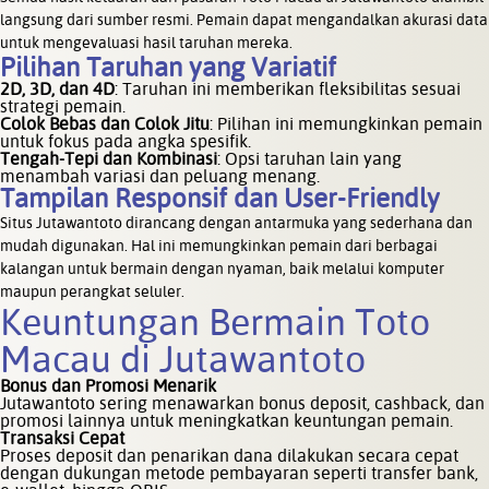
langsung dari sumber resmi. Pemain dapat mengandalkan akurasi data
untuk mengevaluasi hasil taruhan mereka.
Pilihan Taruhan yang Variatif
2D, 3D, dan 4D
: Taruhan ini memberikan fleksibilitas sesuai
strategi pemain.
Colok Bebas dan Colok Jitu
: Pilihan ini memungkinkan pemain
untuk fokus pada angka spesifik.
Tengah-Tepi dan Kombinasi
: Opsi taruhan lain yang
menambah variasi dan peluang menang.
Tampilan Responsif dan User-Friendly
Situs Jutawantoto dirancang dengan antarmuka yang sederhana dan
mudah digunakan. Hal ini memungkinkan pemain dari berbagai
kalangan untuk bermain dengan nyaman, baik melalui komputer
maupun perangkat seluler.
Keuntungan Bermain Toto
Macau di Jutawantoto
Bonus dan Promosi Menarik
Jutawantoto sering menawarkan bonus deposit, cashback, dan
promosi lainnya untuk meningkatkan keuntungan pemain.
Transaksi Cepat
Proses deposit dan penarikan dana dilakukan secara cepat
dengan dukungan metode pembayaran seperti transfer bank,