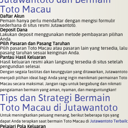
Toto Macau
Daftar Akun
Pemain hanya perlu mendaftar dengan mengisi formulir
sederhana di situs resmi Jutawantoto.
Deposit Dana
Lakukan deposit menggunakan metode pembayaran pilihan
Anda.
Pilih Pasaran dan Pasang Taruhan
Pilih pasaran Toto Macau atau pasaran lain yang tersedia, lalu
pasang taruhan sesuai keinginan Anda.
Pantau Hasil Keluaran
Hasil keluaran resmi akan langsung tersedia di situs setelah
pengundian selesai.
Dengan segala fasilitas dan keunggulan yang ditawarkan, Jutawantoto
menjadi pilihan ideal bagi Anda yang ingin menikmati permainan Toto
Macau secara maksimal. Jangan ragu untuk bergabung dan nikmati
pengalaman bermain yang aman, nyaman, dan menguntungkan!
Tips dan Strategi Bermain
Toto Macau di Jutawantoto
Untuk meningkatkan peluang menang, berikut beberapa tips yang
dapat Anda terapkan saat bermain Toto Macau di
Jutawantoto Terbaik
:
Pelajari Pola Keluaran