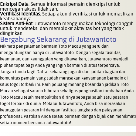
Enkripsi Data
: Semua informasi pemain dienkripsi untuk
mencegah akses tidak sah.
Verifikasi Identitas
: Setiap akun diverifikasi untuk memastikan
keabsahannya.
Sistem Anti-Bot
: Jutawantoto menggunakan teknologi canggih
untuk mendeteksi dan memblokir aktivitas bot yang tidak
diinginkan.
Bergabung Sekarang di Jutawantoto
Nikmati pengalaman bermain Toto Macau yang seru dan
menguntungkan hanya di Jutawantoto. Dengan segala fasilitas,
keamanan, dan keunggulan yang ditawarkan, Jutawantoto menjadi
pilihan tepat bagi Anda yang ingin bermain di situs terpercaya.
Jangan tunda lagi! Daftar sekarang juga di dan jadilah bagian dari
komunitas pemain yang sudah merasakan kenyamanan bermain di
situs togel terbaik ini. Raih peluang menang besar dan jadikan Toto
Macau sebagai sarana hiburan sekaligus penghasilan tambahan Anda.
Toto Macau telah membuktikan dirinya sebagai salah satu pasaran
togel terbaik di dunia. Melalui Jutawantoto, Anda bisa merasakan
keunggulan pasaran ini dengan fasilitas lengkap dan pelayanan
profesional. Pastikan Anda selalu bermain dengan bijak dan menikmati
setiap momen bersama Jutawantoto!